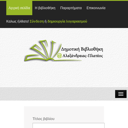
Αρχική σελίδα
Η βιβλιοθήκη
Παραρτήματα
Επικοινωνία
Καλως ήλθατε!
Σύνδεση
ή
δημιουργία λογαριασμού
Τίτλος βιβλίου