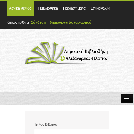
Αρχική σελίδα
Η βιβλιοθήκη
Παραρτήματα
Επικοινωνία
Καλως ήλθατε!
Σύνδεση
ή
δημιουργία λογαριασμού
Τίτλος βιβλίου