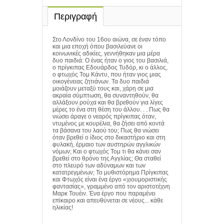
Περιγραφή
Στο Λονδίνο του 16ου αιώνα, σε έναν τόπο
και μια εποχή όπου βασιλεύανε οι
κοινωνικές αδικίες, γεννήθηκαν μια μέρα
δυο παιδιά: Ο ένας ήταν ο γιος του βασιλιά,
ο πρίγκιπας Εδουάρδος Τυδόρ, κι ο άλλος,
ο φτωχός Τομ Κάντυ, που ήταν γιος μιας
οικογένειας ζητιάνων. Τα δυο παιδιά
μοιάζουν μεταξύ τους και, χάρη σε μια
ακραία σύμπτωση, θα συναντηθούν, θα
αλλάξουν ρούχα και θα βρεθούν για λίγες
μέρες το ένα στη θέση του άλλου. . . Πως θα
νιώσει άραγε ο νεαρός πρίγκιπας όταν,
ντυμένος με κουρέλια, θα ζήσει από κοντά
τα βάσανα του λαού του; Πως θα νιώσει
όταν βρεθεί ο ίδιος στο δικαστήριο και στη
φυλακή, έρμαιο των αυστηρών αγγλικών
νόμων; Και ο φτωχός Τομ τι θα κάνει σαν
βρεθεί στο θρόνο της Αγγλίας; Θα σταθεί
στο πλευρό των αδύναμων και των
κατατρεγμένων; Το μυθιστόρημα Πρίγκιπας
και Φτωχός είναι ένα έργο «χιουμοριστικής
φαντασίας», γραμμένο από τον αριστοτέχνη
Μαρκ Τουέιν. Ένα έργο που παραμένει
επίκαιρο και απευθύνεται σε νέους... κάθε
ηλικίας!