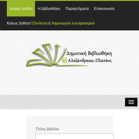
Αρχική σελίδα
Η βιβλιοθήκη
Παραρτήματα
Επικοινωνία
Καλως ήλθατε!
Σύνδεση
ή
δημιουργία λογαριασμού
Τίτλος βιβλίου