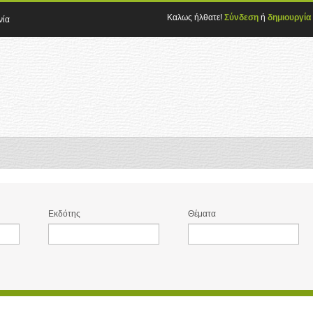
Καλως ήλθατε!
Σύνδεση
ή
δημιουργία
νία
Εκδότης
Θέματα