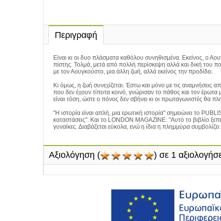
Περιγραφή
Είναι κι οι δυο πλάσματα καθόλου συνηθισμένα. Εκείνος, ο Αου
πίστης. Τολμά, μετά από πολλή περίσκεψη αλλά και δική του πο
με τον Αουγκούστο, μια άλλη ζωή, αλλά εκείνος την προδίδει.
Κι όμως, η ζωή συνεχίζεται. Έστω και μόνο με τις αναμνήσεις 
που δεν έχουν τίποτα κοινό, γνώρισαν το πάθος και τον έρωτα
είναι τόση, ώστε ο πόνος δεν σβήνει κι οι πρωταγωνιστές θα πλ
"Η ιστορία είναι απλή, μια ερωτική ιστορία" σημειώνει το PU
καταστάσεις". Και το LONDON MAGAZINE: "Αυτό το βιβλίο ξεπερ
γυναίκες. Διαβάζεται εύκολα, ενώ η ίδια η πλημμύρα συμβολίζε
Αξιολόγηση
(
) σε 1 αξιολογήσε