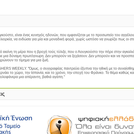
γκούστο, είναι ένας κυνηγός ηδονών, που εμφανίζεται με το προσωπείο του αγγέλου
λιορκία, να ενδώσει για μία και μοναδική φορά, χωρίς ωστόσο να γνωρίζει πως οι σ
από εκείνη τη μέρα που η βροχή τούς τύλιξε, που ο Αουγκούστο την πήρε στην αγκαλι
 με μια δύναμη πρωτόγνωρη. Δεν μπορούν να ξεχάσουν. Δεν μπορούν και να προσπο
ηρώνουν το τίμημα για μια ζωή.
BLISHERS WEEKLY. "Όμως, ο συγγραφέας παντρεύει έξυπνα την ηθική με το συναίσθη
νάει το χώρο, την Ισπανία, και το χρόνο, την εποχή του Φράνκο. Το θέμα καθώς και
ι ολοφάνερα μια απέραντη, βαθιά αγάπη."
ις